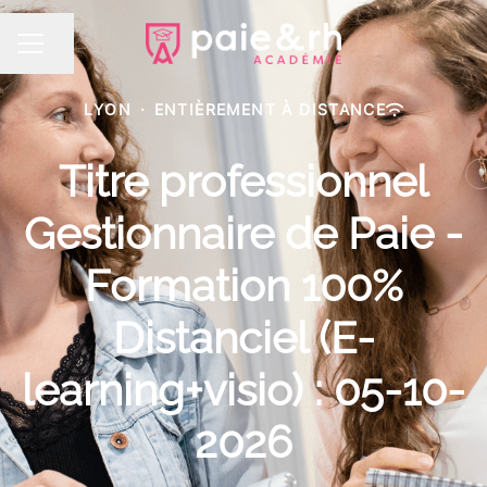
Partager la page
MENU CARRIÈRE
LYON
·
ENTIÈREMENT À DISTANCE
Titre professionnel
Gestionnaire de Paie -
Formation 100%
Distanciel (E-
learning+visio) : 05-10-
2026