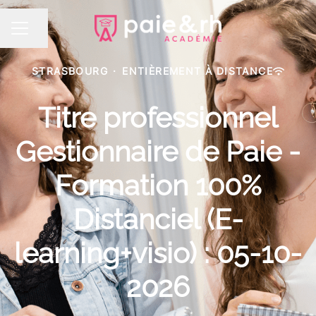
Partager la page
MENU CARRIÈRE
STRASBOURG
·
ENTIÈREMENT À DISTANCE
Titre professionnel
Gestionnaire de Paie -
Formation 100%
Distanciel (E-
learning+visio) : 05-10-
2026