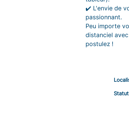
✔️ L'envie de v
passionnant.
Peu importe vo
distanciel ave
postulez !
Locali
Statut