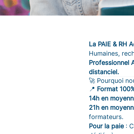
La PAIE & RH 
Humaines, rec
Professionnel 
distanciel.
🚀 Pourquoi nou
📍
Format 100%
14h en moyenne
21h en moyenne
formateurs.
Pour la paie
: C