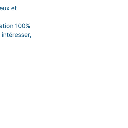
reux et
mation 100%
intéresser,