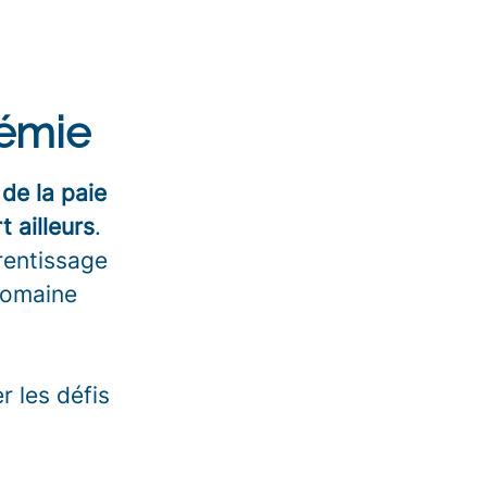
démie
de la paie
 ailleurs
.
rentissage
domaine
r les défis