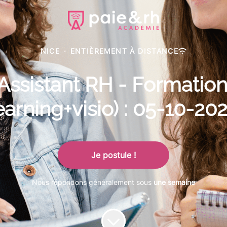
NICE
·
ENTIÈREMENT À DISTANCE
 Assistant RH - Formation
earning+visio) : 05-10-20
Je postule !
Nous répondons généralement sous
une semaine