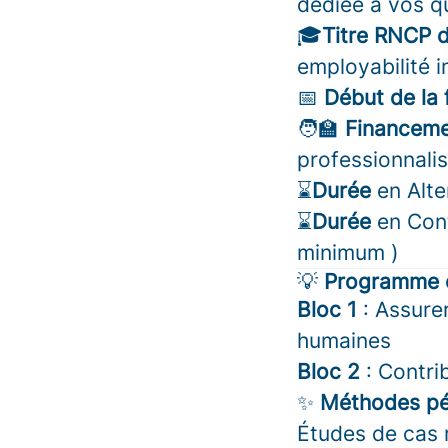
dédiée à vos q
🎓
Titre RNCP d
employabilité 
📅
Début de la 
🧑‍🏫
Financem
professionnali
⌛
Durée
en Alte
⌛
Durée
en Cont
minimum )
💡
Programme c
Bloc 1
:
Assurer
humaines
Bloc 2
:
Contri
✨
Méthodes p
Études de cas 