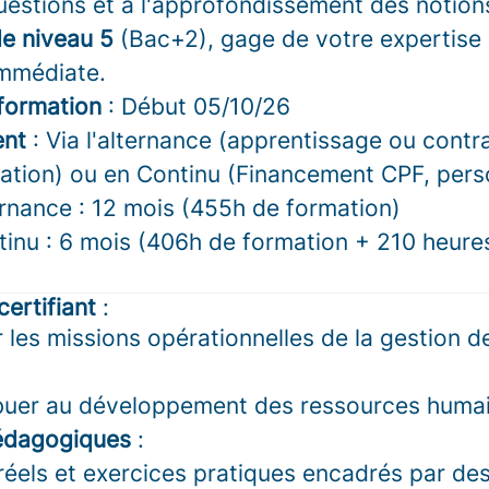
uestions et à l'approfondissement des notion
e niveau 5
(Bac+2), gage de votre expertise 
immédiate.
formation
: Début 05/10/26
ent
: Via l'alternance (apprentissage ou contr
sation) ou en Continu (Financement CPF, perso
rnance : 12 mois (455h de formation)
inu : 6 mois (406h de formation + 210 heure
ertifiant
:
 les missions opérationnelles de la gestion 
buer au développement des ressources huma
édagogiques
:
réels et exercices pratiques encadrés par des