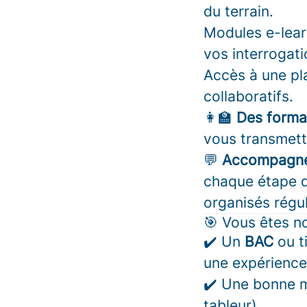
du terrain.
Modules e-lear
vos interrogati
Accès à une pl
collaboratifs.
👩‍🏫
Des forma
vous transmette
💬
Accompagne
chaque étape d
organisés régu
🎯 Vous êtes no
✔️ Un
BAC
ou t
une expérience
✔️ Une bonne ma
tableur).