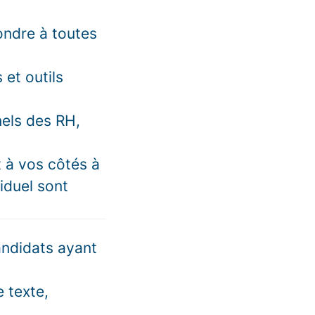
ondre à toutes
et outils
nels des RH,
t à vos côtés à
iduel sont
andidats ayant
 texte,