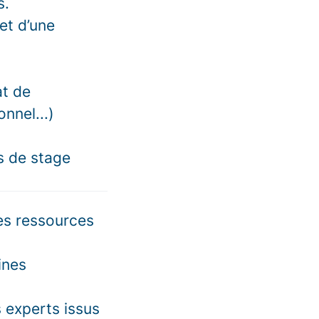
s.
et d’une
at de
nnel...)
s de stage
des ressources
ines
 experts issus