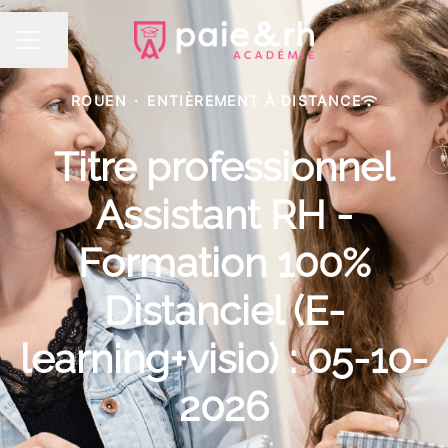
Partager la page
MENU CARRIÈRE
ROUEN
·
ENTIÈREMENT À DISTANCE
Titre professionnel
Assistant RH -
Formation 100%
Distanciel (E-
learning+visio) : 05-10-
2026