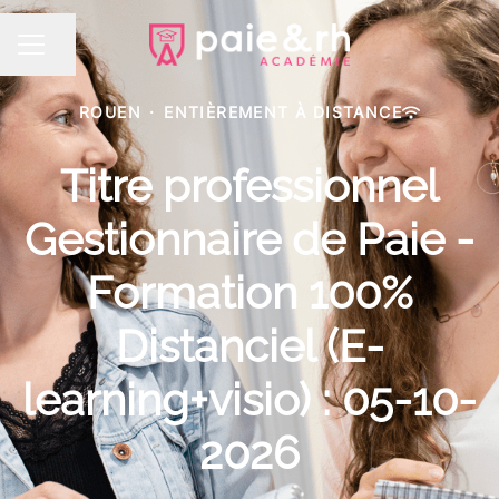
Partager la page
MENU CARRIÈRE
ROUEN
·
ENTIÈREMENT À DISTANCE
Titre professionnel
Gestionnaire de Paie -
Formation 100%
Distanciel (E-
learning+visio) : 05-10-
2026